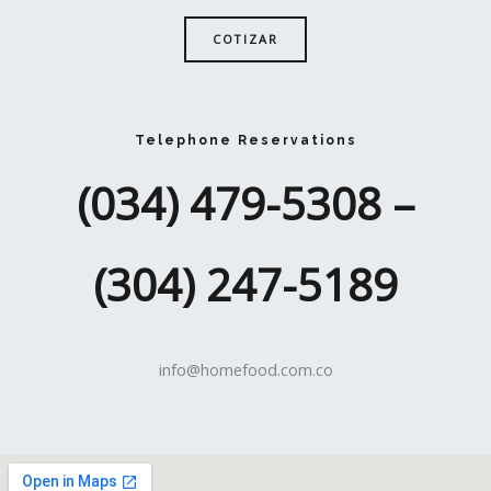
COTIZAR
Telephone Reservations
(034) 479-5308​ –
(304) 247-5189
info@homefood.com.co​